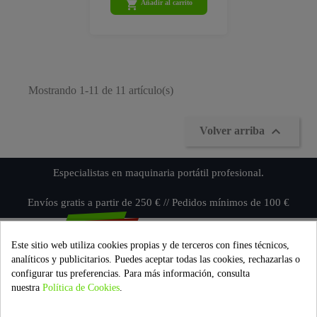

Añadir al carrito
Mostrando 1-11 de 11 artículo(s)

Volver arriba
Especialistas en maquinaria portátil profesional.
Envíos gratis a partir de 250 € // Pedidos mínimos de 100 €
Este sitio web utiliza cookies propias y de terceros con fines técnicos,
analíticos y publicitarios. Puedes aceptar todas las cookies, rechazarlas o
INFORMACIÓN DE LA TIENDA
configurar tus preferencias. Para más información, consulta
nuestra
Política de Cookies
.

PRODUCTOS