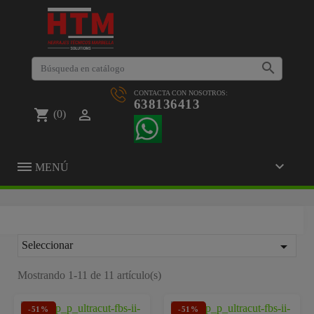

CONTACTA CON NOSOTROS:
638136413
shopping_cart

(0)

MENÚ

Seleccionar
Mostrando 1-11 de 11 artículo(s)
-51%
-51%