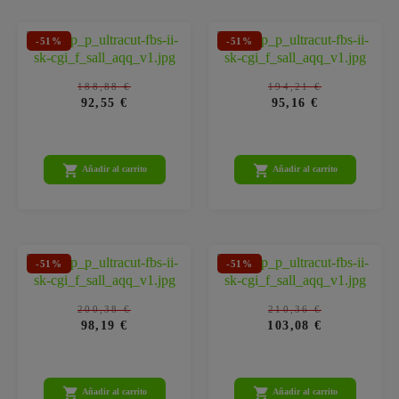
-51%
-51%
188,88 €
194,21 €
92,55 €
95,16 €


Añadir al carrito
Añadir al carrito
-51%
-51%
200,38 €
210,36 €
98,19 €
103,08 €


Añadir al carrito
Añadir al carrito